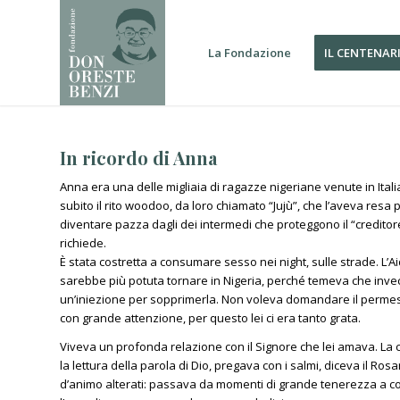
La Fondazione
IL CENTENAR
In ricordo di Anna
Anna era una delle migliaia di ragazze nigeriane venute in Ital
subito il rito woodoo, da loro chiamato “Jujù”, che l’aveva resa 
diventare pazza dagli dei intermedi che proteggono il “credit
richiede.
È stata costretta a consumare sesso nei night, sulle strade. L’A
sarebbe più potuta tornare in Nigeria, perché temeva che inve
un’iniezione per sopprimerla. Non voleva domandare il permess
con grande attenzione, per questo lei ci era tanto grata.
Viveva un profonda relazione con il Signore che lei amava. La c
la lettura della parola di Dio, pregava con i salmi, diceva il Ro
d’animo alterati: passava da momenti di grande tenerezza a com