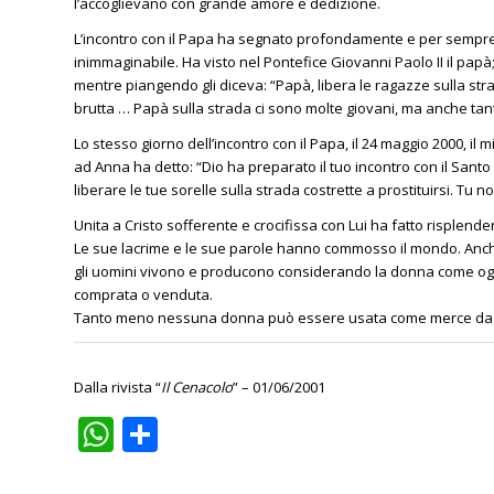
l’accoglievano con grande amore e dedizione.
L’incontro con il Papa ha segnato profondamente e per sempre 
inimmaginabile. Ha visto nel Pontefice Giovanni Paolo II il papà;
mentre piangendo gli diceva: “Papà, libera le ragazze sulla st
brutta … Papà sulla strada ci sono molte giovani, ma anche ta
Lo stesso giorno dell’incontro con il Papa, il 24 maggio 2000, il 
ad Anna ha detto: “Dio ha preparato il tuo incontro con il Santo
liberare le tue sorelle sulla strada costrette a prostituirsi. Tu
Unita a Cristo sofferente e crocifissa con Lui ha fatto risplender
Le sue lacrime e le sue parole hanno commosso il mondo. Anche 
gli uomini vivono e producono considerando la donna come 
comprata o venduta.
Tanto meno nessuna donna può essere usata come merce da 
Dalla rivista “
Il Cenacolo
” – 01/06/2001
WhatsApp
Condividi