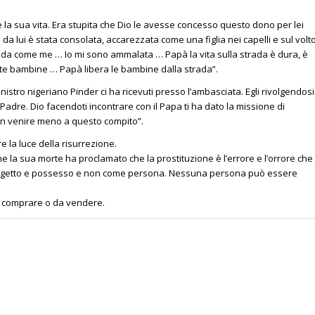
la sua vita. Era stupita che Dio le avesse concesso questo dono per lei
 da lui è stata consolata, accarezzata come una figlia nei capelli e sul volt
rada come me … Io mi sono ammalata … Papà la vita sulla strada è dura, è
nte bambine … Papà libera le bambine dalla strada”.
ministro nigeriano Pinder ci ha ricevuti presso l’ambasciata. Egli rivolgendosi
 Padre. Dio facendoti incontrare con il Papa ti ha dato la missione di
 non venire meno a questo compito”.
e la luce della risurrezione.
la sua morte ha proclamato che la prostituzione è l’errore e l’orrore che
oggetto e possesso e non come persona. Nessuna persona può essere
comprare o da vendere.