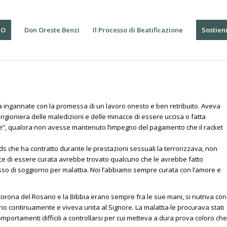
IO
Don Oreste Benzi
Il Processo di Beatificazione
Sostien
ia ingannate con la promessa di un lavoro onesto e ben retribuito. Aveva
prigioniera delle maledizioni e delle minacce di essere uccisa o fatta
ore”, qualora non avesse mantenuto l’impegno del pagamento che il racket
ids che ha contratto durante le prestazioni sessuali la terrorizzava, non
ce di essere curata avrebbe trovato qualcuno che le avrebbe fatto
o di soggiorno per malattia. Noi l’abbiamo sempre curata con l’amore e
orona del Rosario e la Bibbia erano sempre fra le sue mani, si nutriva con
sario continuamente e viveva unita al Signore. La malattia le procurava stati
portamenti difficili a controllarsi per cui metteva a dura prova coloro che