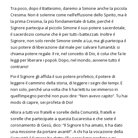
Tra poco, dopo il Battesimo, daremo a Simone anche la piccola
Cresima. Non è solenne come nell’effusione dello Spirito, ma è
la prima Cresima, la più fondamentale di tutte, perché il
Signore partecipa al piccolo Simone il suo potere sacerdotale,
il sacerdozio comune che è per tutti i battezzati. Inoltre il
Signore, non solo rende Simone simile a Lui, ma gli partecipa il
suo potere di liberazione dal male per salvare l’umanità: si
chiama potere regale. Il re, nel concetto di Dio, è colui che fa le
leggi per liberare i popoli. Dopo, nel mondo, avviene tutto il
contrario!
Poi il Signore gli affida il suo potere profetico, il potere di
leggere il cammino della storia, di leggere i segni dei tempi. E
non solo, perché una volta che li hai letti tu sei immerso in
quell’impegno perché non puoi dire: “Non avevo capito”. Tu hai
modo di capire, sei profeta di Dio!
Allora a tutti voi fratelli e sorelle della Comunità, fratelli e
sorelle che partecipate a questa Eucarestia e che siete il
coronamento di Gesù, dico: “Il Signore ti ha amato, ti ha dato
una missione da portare avanti!”. A chi ha la vocazione della