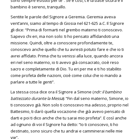
sono sempre esistito per te”. Se è così, c’è la base sicura e il
bambino è sereno, tranquillo.
Sentite le parole del Signore a Geremia. Geremia aveva
vent’anni, siamo al tempo di Giosia nel 621-625 a.C. Il Signore
gli dice: “Prima di formarti nel grembo materno ti conoscevo.
Sapevo chi eri, ma non solo: ti ho pensato affidandoti una
missione. Quindi, oltre a conoscere profondamente te,
conoscevo anche quello che tu avresti potuto fare e che io ti
avrei affidato. Prima che tu venissi alla luce, quando ancora
eri nel seno materno, io ti avevo già consacrato, cioè reso
sacro e completamente di Dio. Tu eri per me e ti ho stabilito
come profeta delle nazioni, cioè come colui che io mando a
parlare a tutte le genti”.
La stessa cosa dice ora il Signore a Simone (
ndr: il bambino
battezzato durante la Messa
): “Fin dal seno materno, Simone, io
ti conoscevo già. Non solo ti conoscevo ma adesso, proprio nel
Battesimo, ti darò quella vocazione che già avevo pensato di
darti e poi ti dico anche che tu sarai mio profeta”. E così anche
ad ognuno di voi il Signore ha detto: “Io ti conoscevo, ti ho
destinato, sono sicuro che tu andrai e camminerai nelle mie
vie”.