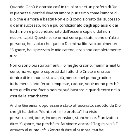
Quando Gesù è entrato così in te, allora sei un profeta di Dio
in pienezza, perché diventi amore purissimo come l’amore di
Dio che è amore e basta! Non è più condizionato dal successo
o dall’insuccesso, non è più condizionato dagli applausi o dai
fischi, non è più condizionato dall’essere capiti o dal non
essere capiti. Queste cose ormai sono passate, sono un’altra
persona, ho capito che questo Dio mi ha liberato totalmente:
“Signore, hai spezzato le mie catene, ora sono completamente
tuo”.
Non ci sono più i turbamenti… o meglio ci sono, mamma mia! Ci
sono, ma vengono superati dal fatto che Cristo è entrato
dentro di te e non si stacca più, mentre nel primo gradino i
turbamenti sono feroci: tempeste, cadute, venir meno perché
tutto quello che faccio non mi può bastare e quindi entro nella
crisi della stanchezza.
Anche Geremia, dopo essere stato affascinato, sedotto da Dio
che gli ha detto: “Vieni, sei il mio profeta”, ha visto
persecuzioni, botte, incomprensioni, stanchezze. È arrivato a
dire: “Signore, ma perché mi fai vivere ancora? Toglimi via!”. È
arrivato al punto (cfr.
Ger
20) di dire al Signore: “Mi hai