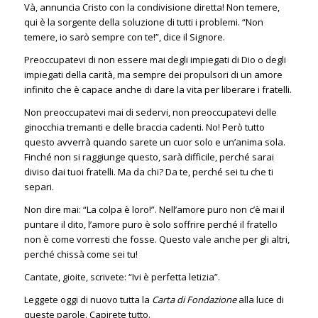
Và, annuncia Cristo con la condivisione diretta! Non temere,
qui è la sorgente della soluzione di tutti i problemi. “Non
temere, io sarò sempre con te!”, dice il Signore.
Preoccupatevi di non essere mai degli impiegati di Dio o degli
impiegati della carità, ma sempre dei propulsori di un amore
infinito che è capace anche di dare la vita per liberare i fratelli.
Non preoccupatevi mai di sedervi, non preoccupatevi delle
ginocchia tremanti e delle braccia cadenti. No! Però tutto
questo avverrà quando sarete un cuor solo e un’anima sola.
Finché non si raggiunge questo, sarà difficile, perché sarai
diviso dai tuoi fratelli. Ma da chi? Da te, perché sei tu che ti
separi.
Non dire mai: “La colpa è loro!”. Nell’amore puro non c’è mai il
puntare il dito, l’amore puro è solo soffrire perché il fratello
non è come vorresti che fosse. Questo vale anche per gli altri,
perché chissà come sei tu!
Cantate, gioite, scrivete: “Ivi è perfetta letizia”.
Leggete oggi di nuovo tutta la
Carta di Fondazione
alla luce di
queste parole. Capirete tutto.