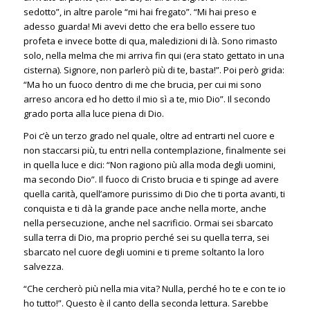
sedotto”, in altre parole “mi hai fregato”. “Mi hai preso e
adesso guarda! Mi avevi detto che era bello essere tuo
profeta e invece botte di qua, maledizioni di là. Sono rimasto
solo, nella melma che mi arriva fin qui (era stato gettato in una
cisterna). Signore, non parlerò più di te, basta!”. Poi però grida:
“Ma ho un fuoco dentro di me che brucia, per cui mi sono
arreso ancora ed ho detto il mio sì a te, mio Dio”. Il secondo
grado porta alla luce piena di Dio.
Poi c’è un terzo grado nel quale, oltre ad entrarti nel cuore e
non staccarsi più, tu entri nella contemplazione, finalmente sei
in quella luce e dici: “Non ragiono più alla moda degli uomini,
ma secondo Dio”. Il fuoco di Cristo brucia e ti spinge ad avere
quella carità, quell’amore purissimo di Dio che ti porta avanti, ti
conquista e ti dà la grande pace anche nella morte, anche
nella persecuzione, anche nel sacrificio. Ormai sei sbarcato
sulla terra di Dio, ma proprio perché sei su quella terra, sei
sbarcato nel cuore degli uomini e ti preme soltanto la loro
salvezza.
“Che cercherò più nella mia vita? Nulla, perché ho te e con te io
ho tutto!”. Questo è il canto della seconda lettura. Sarebbe