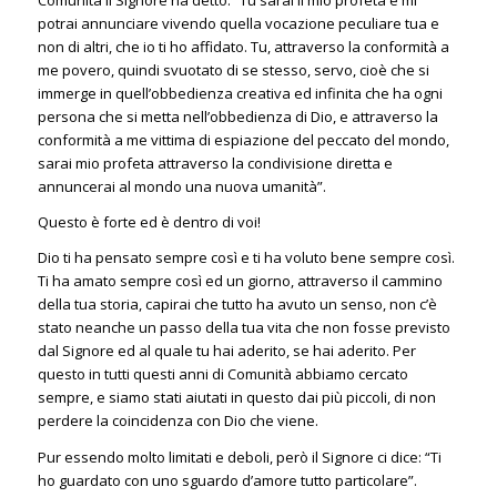
Comunità il Signore ha detto: “Tu sarai il mio profeta e mi
potrai annunciare vivendo quella vocazione peculiare tua e
non di altri, che io ti ho affidato. Tu, attraverso la conformità a
me povero, quindi svuotato di se stesso, servo, cioè che si
immerge in quell’obbedienza creativa ed infinita che ha ogni
persona che si metta nell’obbedienza di Dio, e attraverso la
conformità a me vittima di espiazione del peccato del mondo,
sarai mio profeta attraverso la condivisione diretta e
annuncerai al mondo una nuova umanità”.
Questo è forte ed è dentro di voi!
Dio ti ha pensato sempre così e ti ha voluto bene sempre così.
Ti ha amato sempre così ed un giorno, attraverso il cammino
della tua storia, capirai che tutto ha avuto un senso, non c’è
stato neanche un passo della tua vita che non fosse previsto
dal Signore ed al quale tu hai aderito, se hai aderito. Per
questo in tutti questi anni di Comunità abbiamo cercato
sempre, e siamo stati aiutati in questo dai più piccoli, di non
perdere la coincidenza con Dio che viene.
Pur essendo molto limitati e deboli, però il Signore ci dice: “Ti
ho guardato con uno sguardo d’amore tutto particolare”.