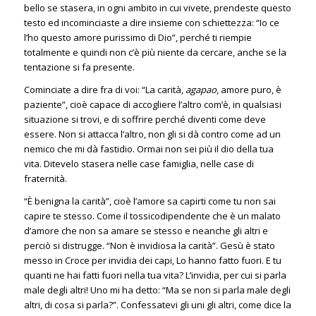
bello se stasera, in ogni ambito in cui vivete, prendeste questo
testo ed incominciaste a dire insieme con schiettezza: “Io ce
l’ho questo amore purissimo di Dio”, perché ti riempie
totalmente e quindi non c’è più niente da cercare, anche se la
tentazione si fa presente.
Cominciate a dire fra di voi: “La carità,
agapao
, amore puro, è
paziente”, cioè capace di accogliere l’altro com’è, in qualsiasi
situazione si trovi, e di soffrire perché diventi come deve
essere. Non si attacca l’altro, non gli si dà contro come ad un
nemico che mi dà fastidio. Ormai non sei più il dio della tua
vita. Ditevelo stasera nelle case famiglia, nelle case di
fraternità.
“È benigna la carità”, cioè l’amore sa capirti come tu non sai
capire te stesso. Come il tossicodipendente che è un malato
d’amore che non sa amare se stesso e neanche gli altri e
perciò si distrugge. “Non è invidiosa la carità”. Gesù è stato
messo in Croce per invidia dei capi, Lo hanno fatto fuori. E tu
quanti ne hai fatti fuori nella tua vita? L’invidia, per cui si parla
male degli altri! Uno mi ha detto: “Ma se non si parla male degli
altri, di cosa si parla?”. Confessatevi gli uni gli altri, come dice la