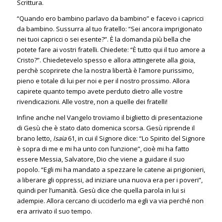
Scrittura.
“Quando ero bambino parlavo da bambino” e facevo i capricci
da bambino. Sussurra al tuo fratello: “Sei ancora imprigionato
nei tuoi capricci o sei esente?”. È la domanda più bella che
potete fare ai vostri fratelli. Chiedete: “È tutto qui il tuo amore a
Cristo?”. Chiedetevelo spesso e allora attingerete alla gioia,
perchè scoprirete che la nostra libertà è l’amore purissimo,
pieno e totale di lui per noi e per il nostro prossimo. Allora
capirete quanto tempo avete perduto dietro alle vostre
rivendicazioni. Alle vostre, non a quelle dei fratelli!
Infine anche nel Vangelo troviamo il biglietto di presentazione
di Gesù che è stato dato domenica scorsa. Gesù riprende il
brano letto,
Isaia
61, in cui il Signore dice: “Lo Spirito del Signore
è sopra di me e mi ha unto con l’unzione”, cioè mi ha fatto
essere Messia, Salvatore, Dio che viene a guidare il suo
popolo. “Egli mi ha mandato a spezzare le catene ai prigionieri,
a liberare gli oppressi, ad iniziare una nuova era per i poveri”,
quindi per l’umanità. Gesù dice che quella parola in lui si
adempie. Allora cercano di ucciderlo ma egli va via perché non
era arrivato il suo tempo.