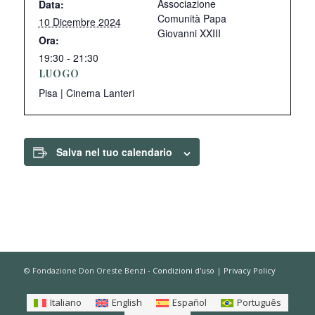
Associazione
Data:
Comunità Papa
10 Dicembre 2024
Giovanni XXIII
Ora:
19:30 - 21:30
LUOGO
Pisa | Cinema Lanteri
Salva nel tuo calendario
© Fondazione Don Oreste Benzi -
Condizioni d'uso
|
Privacy Policy
Italiano
English
Español
Português