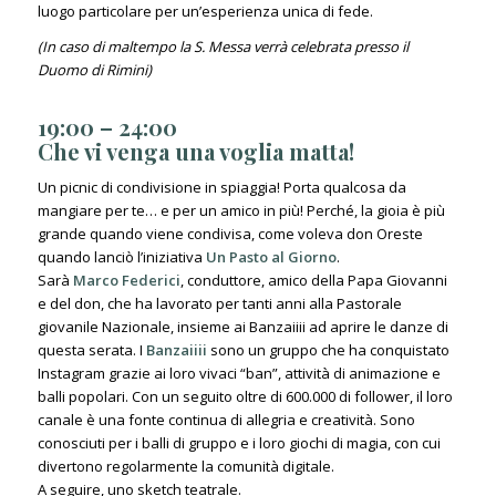
luogo particolare per un’esperienza unica di fede.
(In caso di maltempo la S. Messa verrà celebrata presso il
Duomo di Rimini)
19:00 – 24:00
Che vi venga una voglia matta!
Un picnic di condivisione in spiaggia! Porta qualcosa da
mangiare per te… e per un amico in più! Perché, la gioia è più
grande quando viene condivisa, come voleva don Oreste
quando lanciò l’iniziativa
Un Pasto al Giorno
.
Sarà
Marco Federici
, conduttore, amico della Papa Giovanni
e del don, che ha lavorato per tanti anni alla Pastorale
giovanile Nazionale, insieme ai Banzaiiii ad aprire le danze di
questa serata. I
Banzaiiii
sono un gruppo che ha conquistato
Instagram grazie ai loro vivaci “ban”, attività di animazione e
balli popolari. Con un seguito oltre di 600.000 di follower, il loro
canale è una fonte continua di allegria e creatività. Sono
conosciuti per i balli di gruppo e i loro giochi di magia, con cui
divertono regolarmente la comunità digitale.
A seguire, uno sketch teatrale.