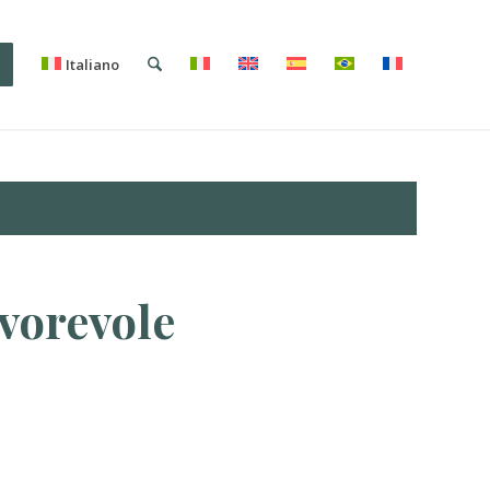
i
Italiano
avorevole