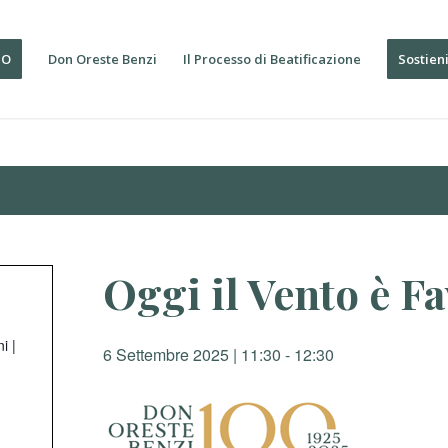
IO
Don Oreste Benzi
Il Processo di Beatificazione
Sostien
Oggi il Vento è F
i |
6 Settembre 2025 | 11:30
-
12:30