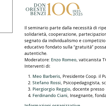
Il seminario parte dalla necessità di rip
solidarietà, cooperazione, partecipazion
segnato da individualismo e competizi
educativo fondato sulla “gratuità” poss
autentiche.
Moderatore:
Enzo Romeo
, vaticanista 
Interventi di:
Meo Barberis
, Presidente Coop. il 
Stefano Rossi
, Psicopedagogista, sc
Piergiorgio Reggio
, docente presso 
Ferdinando Ciani
, Insegnante, fonda
Informazioni organizzative