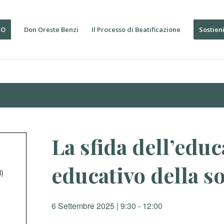
IO
Don Oreste Benzi
Il Processo di Beatificazione
Sostien
La sfida dell’educ
educativo della so
N)
6 Settembre 2025 | 9:30
-
12:00