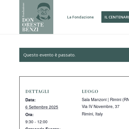
La Fondazione
IL CENTENAR
Questo evento è passato.
DETTAGLI
LUOGO
Sala Manzoni | Rimini (R
Data:
Via IV Novembre, 37
6 Settembre 2025
Rimini
,
Italy
Ora:
9:30 - 12:00