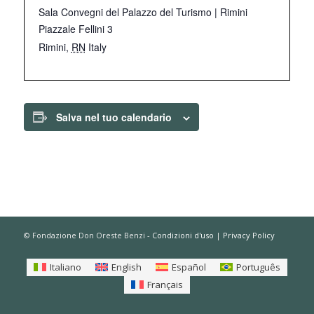
Sala Convegni del Palazzo del Turismo | Rimini
Piazzale Fellini 3
Rimini
,
RN
Italy
Salva nel tuo calendario
© Fondazione Don Oreste Benzi -
Condizioni d'uso
|
Privacy Policy
Italiano
English
Español
Português
Français