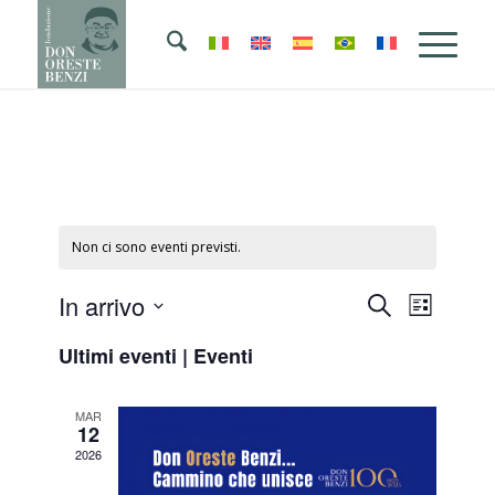
Non ci sono eventi previsti.
Eventi
Evento
In arrivo
Cerca
Lista
Viste
Ricerca
Seleziona
Naviga
Ultimi eventi | Eventi
la
e
data.
viste
MAR
Navigazi
12
2026