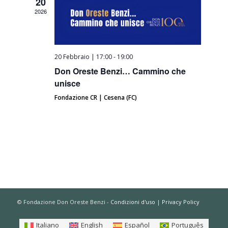
20
2026
20 Febbraio | 17:00
-
19:00
Don Oreste Benzi… Cammino che
unisce
Fondazione CR | Cesena (FC)
© Fondazione Don Oreste Benzi -
Condizioni d'uso
|
Privacy Policy
Italiano
English
Español
Português