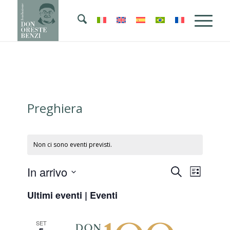
Preghiera
Non ci sono eventi previsti.
Eventi
Evento
In arrivo
Cerca
Lista
Viste
Ricerca
Seleziona
Naviga
Ultimi eventi | Eventi
la
e
data.
viste
SET