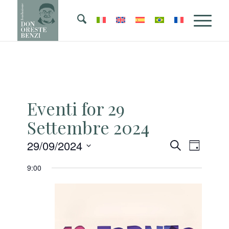
Eventi for 29
Settembre 2024
Eventi
Evento
29/09/2024
Cerca
Giorno
Viste
Ricerca
Seleziona
Naviga
9:00
la
e
data.
viste
Navigazi