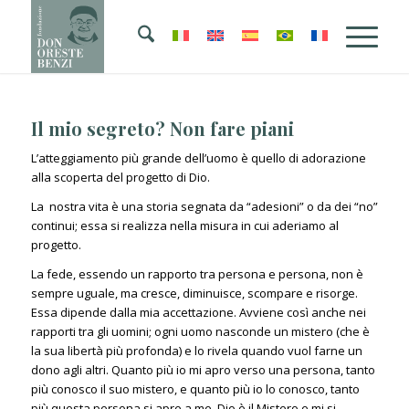
Il mio segreto? Non fare piani
L’atteggiamento più grande dell’uomo è quello di adorazione
alla scoperta del progetto di Dio.
La nostra vita è una storia segnata da “adesioni” o da dei “no”
continui; essa si realizza nella misura in cui aderiamo al
progetto.
La fede, essendo un rapporto tra persona e persona, non è
sempre uguale, ma cresce, diminuisce, scompare e risorge.
Essa dipende dalla mia accettazione. Avviene così anche nei
rapporti tra gli uomini; ogni uomo nasconde un mistero (che è
la sua libertà più profonda) e lo rivela quando vuol farne un
dono agli altri. Quanto più io mi apro verso una persona, tanto
più conosco il suo mistero, e quanto più io lo conosco, tanto
più questa persona si apre a me. Dio è il Mistero e mi si