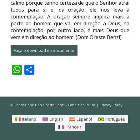
calmo porque tenho certeza de que o Senhor atrai
todos para si e, da oração, ele nos leva à
contemplação. A oração sempre implica mais a
parte do homem que vai em direção a Deus; na
contemplação, por outro lado, é mais Deus que
vem em direção ao homem. (
Dom Oreste Benzi
)
Faça o download do documento
WhatsApp
Share
© Fondazione Don Oreste Benzi -
Condizioni d'uso
|
Privacy Policy
Italiano
English
Español
Português
Français