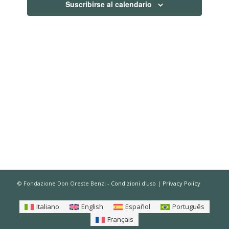
Suscribirse al calendario
de
Eventos
© Fondazione Don Oreste Benzi -
Condizioni d'uso
|
Privacy Policy
Italiano
English
Español
Português
Français