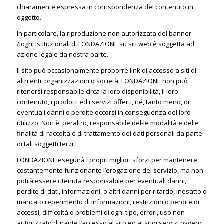
chiaramente espressa in corrispondenza del contenuto in
oggetto.
In particolare, la riproduzione non autorizzata del banner
/loghi istituzionali di FONDAZIONE su siti web è soggetta ad
azione legale da nostra parte.
Il sito può occasionalmente proporre link di accesso a siti di
altri enti, organizzazioni o società: FONDAZIONE non può
ritenersi responsabile circa la loro disponibilità, il loro
contenuto, i prodotti ed i servizi offerti, né, tanto meno, di
eventuali danni o perdite occorsi in conseguenza del loro
utilizzo. Non è, peraltro, responsabile del-le modalità e delle
finalità di raccolta e di trattamento dei dati personali da parte
di tali soggetti terzi.
FONDAZIONE eseguirà i propri migliori sforzi per mantenere
costantemente funzionante l’erogazione del servizio, ma non
potrà essere ritenuta responsabile per eventuali danni,
perdite di dati, informazioni, o altri danni per ritardo, inesatto o
mancato reperimento di informazioni, restrizioni o perdite di
accessi, difficoltà o problemi di ogni tipo, errori, uso non
autorizzato durante l’accesso al sito ed ai suoi servizi ovvero