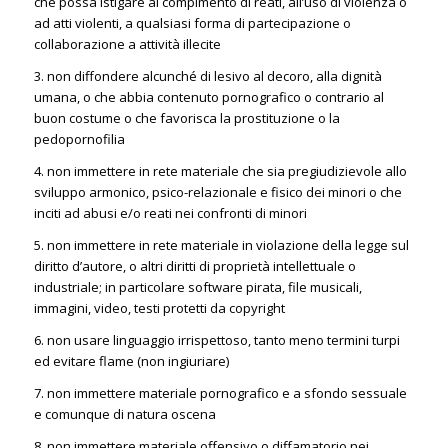
che possa istigare al compimento di reati, all’uso di violenza o
ad atti violenti, a qualsiasi forma di partecipazione o
collaborazione a attività illecite
3. non diffondere alcunché di lesivo al decoro, alla dignità
umana, o che abbia contenuto pornografico o contrario al
buon costume o che favorisca la prostituzione o la
pedopornofilia
4. non immettere in rete materiale che sia pregiudizievole allo
sviluppo armonico, psico-relazionale e fisico dei minori o che
inciti ad abusi e/o reati nei confronti di minori
5. non immettere in rete materiale in violazione della legge sul
diritto d’autore, o altri diritti di proprietà intellettuale o
industriale; in particolare software pirata, file musicali,
immagini, video, testi protetti da copyright
6. non usare linguaggio irrispettoso, tanto meno termini turpi
ed evitare flame (non ingiuriare)
7. non immettere materiale pornografico e a sfondo sessuale
e comunque di natura oscena
8. non immettere materiale offensivo o diffamatorio nei