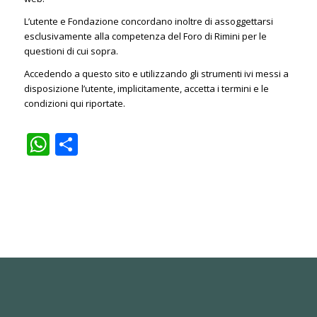
L’utente e Fondazione concordano inoltre di assoggettarsi
esclusivamente alla competenza del Foro di Rimini per le
questioni di cui sopra.
Accedendo a questo sito e utilizzando gli strumenti ivi messi a
disposizione l’utente, implicitamente, accetta i termini e le
condizioni qui riportate.
WhatsApp
Compartir
© Fondazione Don Oreste Benzi -
Condizioni d'uso
|
Privacy Policy
Italiano
English
Español
Português