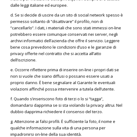
dalle leggi italiane ed europee.
d. Se si decide di uscire da un sito di social network spesso è
permesso soltanto di “disattivare” il profilo, non di
“cancellarlo”. I dati, i materiali che sono stati immessi on-line
potrebbero essere comunque conservati nei server, negli
archivi informatici dell’azienda che offre il servizio. Leggere
bene cosa prevedono le condizioni d’uso e le garanzie di
privacy offerte nel contratto che si accetta all’atto
dell’iscrizione.
e. Occorre riflettere prima di inserire on-line i propri dati se
non si vuole che siano diffusi o possano essere usati a
proprio danno. È bene segnalare al Garante le eventuali
violazioni affinché possa intervenire a tutela dell’utente.
f. Quando s’inseriscono foto di terzi o lo si “tagga”,
domandarsi dapprima se si sta violando la privacy altrui. Nel
dubbio dapprima richiedere il consenso del terzo.
g. Attenzione ai falsi profili. È sufficiente la foto, il nome e
qualche informazione sulla vita di una persona per
impadronirsi on-line della sua identità.