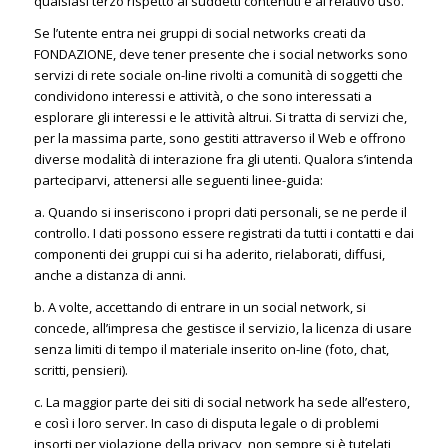
qualsiasi terzo rispetto ai suddetti contenuti e al relativo uso.
Se l’utente entra nei gruppi di social networks creati da
FONDAZIONE, deve tener presente che i social networks sono
servizi di rete sociale on-line rivolti a comunità di soggetti che
condividono interessi e attività, o che sono interessati a
esplorare gli interessi e le attività altrui. Si tratta di servizi che,
per la massima parte, sono gestiti attraverso il Web e offrono
diverse modalità di interazione fra gli utenti. Qualora s’intenda
parteciparvi, attenersi alle seguenti linee-guida:
a. Quando si inseriscono i propri dati personali, se ne perde il
controllo. I dati possono essere registrati da tutti i contatti e dai
componenti dei gruppi cui si ha aderito, rielaborati, diffusi,
anche a distanza di anni.
b. A volte, accettando di entrare in un social network, si
concede, all’impresa che gestisce il servizio, la licenza di usare
senza limiti di tempo il materiale inserito on-line (foto, chat,
scritti, pensieri).
c. La maggior parte dei siti di social network ha sede all’estero,
e così i loro server. In caso di disputa legale o di problemi
insorti per violazione della privacy, non sempre si è tutelati